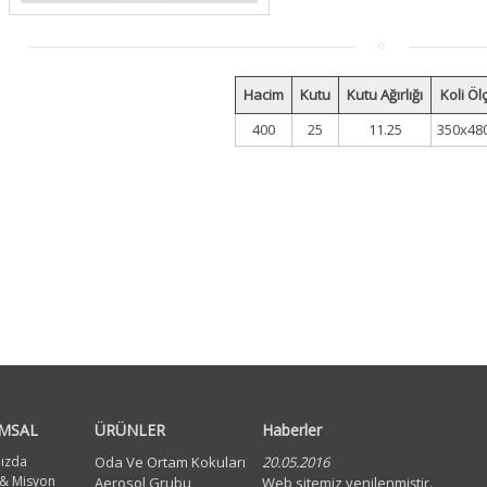
Hacim
Kutu
Kutu Ağırlığı
Koli Öl
400
25
11.25
350x48
MSAL
ÜRÜNLER
Haberler
ızda
Oda Ve Ortam Kokuları
20.05.2016
 & Misyon
Aerosol Grubu
Web sitemiz yenilenmiştir.