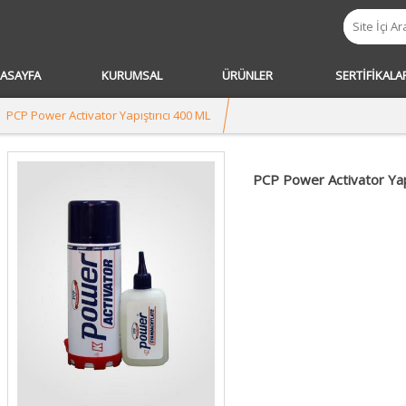
ASAYFA
KURUMSAL
ÜRÜNLER
SERTİFİKALA
PCP Power Activator Yapıştırıcı 400 ML
PCP Power Activator Yap