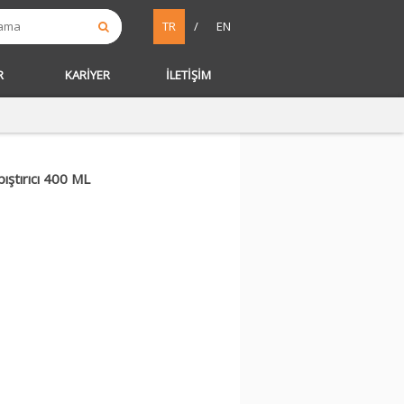
TR
/
EN
R
KARİYER
İLETİŞİM
ıştırıcı 400 ML