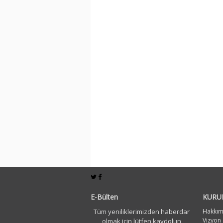
E-Bülten
KURU
Tüm yeniliklerimizden haberdar
Hakkım
Vizyon
olmak için lütfen kaydolun