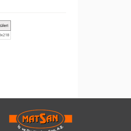
çüleri
0x218